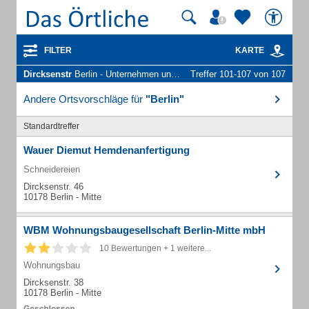
FILTER
KARTE
Dircksenstr
Berlin - Unternehmen und Personen
Treffer 101-107 von 107
Andere Ortsvorschläge für
"Berlin"
Standardtreffer
Wauer Diemut Hemdenanfertigung
Schneidereien
Dircksenstr. 46
10178 Berlin - Mitte
WBM Wohnungsbaugesellschaft Berlin-Mitte mbH
10 Bewertungen + 1 weitere...
Wohnungsbau
Dircksenstr. 38
10178 Berlin - Mitte