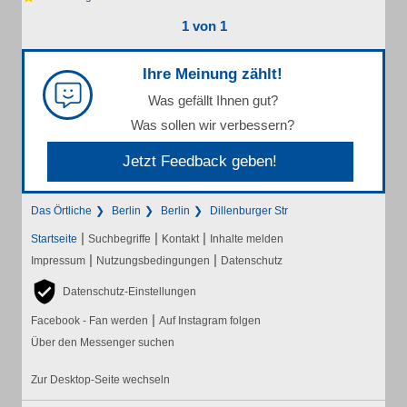
1 von 1
Ihre Meinung zählt!
Was gefällt Ihnen gut?
Was sollen wir verbessern?
Jetzt Feedback geben!
Das Örtliche
Berlin
Berlin
Dillenburger Str
|
|
|
Startseite
Suchbegriffe
Kontakt
Inhalte melden
|
|
Impressum
Nutzungsbedingungen
Datenschutz
Datenschutz-Einstellungen
|
Facebook - Fan werden
Auf Instagram folgen
Über den Messenger suchen
Zur Desktop-Seite wechseln