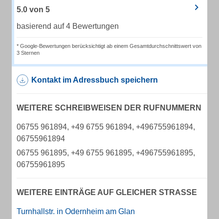
5.0
von
5
basierend auf 4 Bewertungen
* Google-Bewertungen berücksichtigt ab einem Gesamtdurchschnittswert von
3 Sternen
Kontakt im Adressbuch speichern
WEITERE SCHREIBWEISEN DER RUFNUMMERN
06755 961894, +49 6755 961894, +496755961894,
06755961894
06755 961895, +49 6755 961895, +496755961895,
06755961895
WEITERE EINTRÄGE AUF GLEICHER STRASSE
Turnhallstr. in Odernheim am Glan