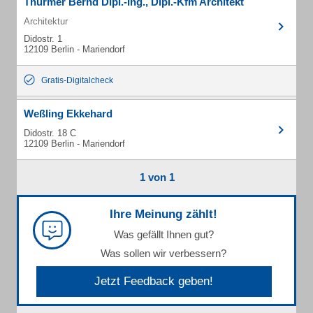
Thürmer Bernd Dipl.-Ing., Dipl.-Kfm Architekt
Architektur
Didostr. 1
12109 Berlin - Mariendorf
Gratis-Digitalcheck
Weßling Ekkehard
Didostr. 18 C
12109 Berlin - Mariendorf
1 von 1
Ihre Meinung zählt!
Was gefällt Ihnen gut?
Was sollen wir verbessern?
Jetzt Feedback geben!