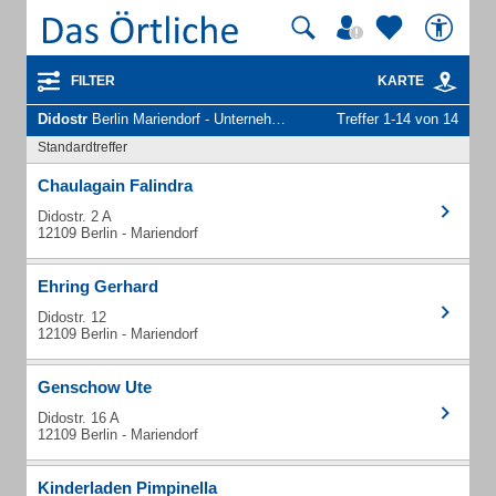
FILTER
KARTE
Didostr
Berlin Mariendorf - Unternehmen und Personen
Treffer 1-14 von 14
Standardtreffer
Chaulagain Falindra
Didostr. 2 A
12109 Berlin - Mariendorf
Ehring Gerhard
Didostr. 12
12109 Berlin - Mariendorf
Genschow Ute
Didostr. 16 A
12109 Berlin - Mariendorf
Kinderladen Pimpinella