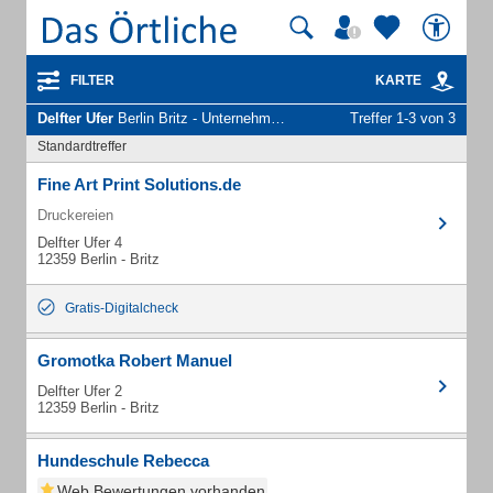
FILTER
KARTE
Delfter Ufer
Berlin Britz - Unternehmen und Personen
Treffer 1-3 von 3
Standardtreffer
Fine Art Print Solutions.de
Druckereien
Delfter Ufer 4
12359 Berlin - Britz
Gratis-Digitalcheck
Gromotka Robert Manuel
Delfter Ufer 2
12359 Berlin - Britz
Hundeschule Rebecca
Web Bewertungen vorhanden