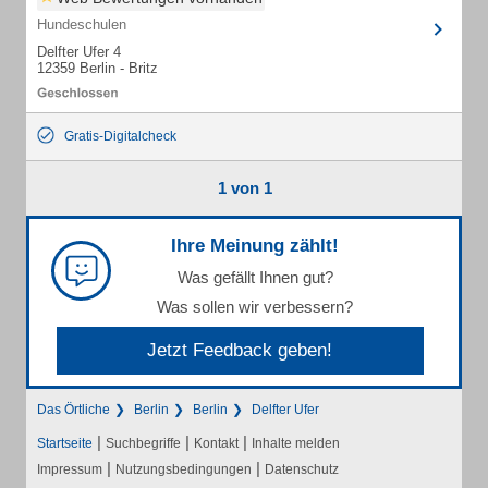
Hundeschulen
Delfter Ufer 4
12359 Berlin - Britz
Gratis-Digitalcheck
1 von 1
Ihre Meinung zählt!
Was gefällt Ihnen gut?
Was sollen wir verbessern?
Jetzt Feedback geben!
Das Örtliche
Berlin
Berlin
Delfter Ufer
|
|
|
Startseite
Suchbegriffe
Kontakt
Inhalte melden
|
|
Impressum
Nutzungsbedingungen
Datenschutz