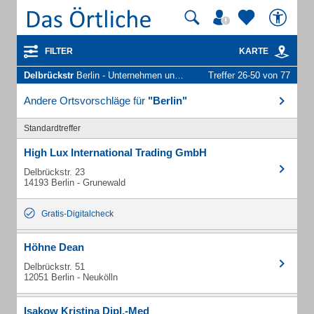
FILTER
KARTE
Delbrückstr
Berlin - Unternehmen und Personen
Treffer 26-50 von 77
Andere Ortsvorschläge für
"Berlin"
Standardtreffer
High Lux International Trading GmbH
Delbrückstr. 23
14193 Berlin - Grunewald
Gratis-Digitalcheck
Höhne Dean
Delbrückstr. 51
12051 Berlin - Neukölln
Isakow Kristina Dipl.-Med