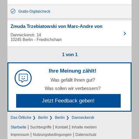
Gratis-Digitalcheck
Zmuda Trzebiatowski von Marc-Andre von
Danneckerstr. 14
10245 Berlin - Friedrichshain
1 von 1
Ihre Meinung zählt!
Was gefällt Ihnen gut?
Was sollen wir verbessern?
Jetzt Feedback geben!
Das Örtliche
Berlin
Berlin
Danneckerstr
|
|
|
Startseite
Suchbegriffe
Kontakt
Inhalte melden
|
|
Impressum
Nutzungsbedingungen
Datenschutz