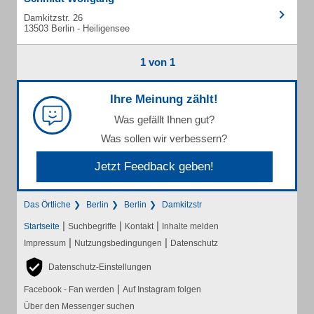
Damkitzstr. 26
13503 Berlin - Heiligensee
1 von 1
Ihre Meinung zählt!
Was gefällt Ihnen gut?
Was sollen wir verbessern?
Jetzt Feedback geben!
Das Örtliche
Berlin
Berlin
Damkitzstr
|
|
|
Startseite
Suchbegriffe
Kontakt
Inhalte melden
|
|
Impressum
Nutzungsbedingungen
Datenschutz
Datenschutz-Einstellungen
|
Facebook - Fan werden
Auf Instagram folgen
Über den Messenger suchen