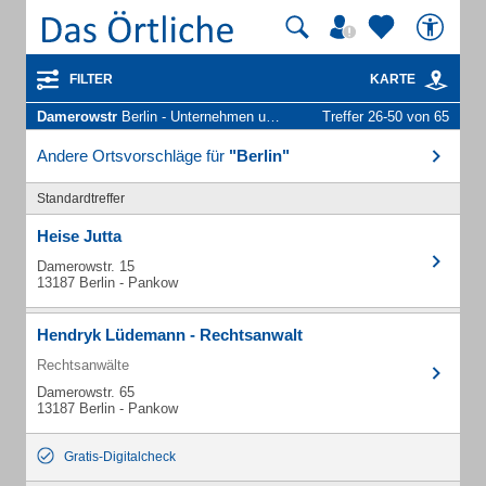
FILTER
KARTE
Damerowstr
Berlin - Unternehmen und Personen
Treffer 26-50 von 65
Andere Ortsvorschläge für
"Berlin"
Standardtreffer
Heise Jutta
Damerowstr. 15
13187 Berlin - Pankow
Hendryk Lüdemann - Rechtsanwalt
Rechtsanwälte
Damerowstr. 65
13187 Berlin - Pankow
Gratis-Digitalcheck