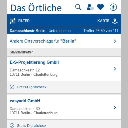
FILTER
KARTE
Damaschkestr
Berlin - Unternehmen und Personen
Treffer 26-50 von 111
Andere Ortsvorschläge für
"Berlin"
Standardtreffer
E-S-Projektierung GmbH
Damaschkestr. 12
10711 Berlin - Charlottenburg
Gratis-Digitalcheck
easyadd GmbH
Damaschkestr. 30
10711 Berlin - Charlottenburg
Gratis-Digitalcheck