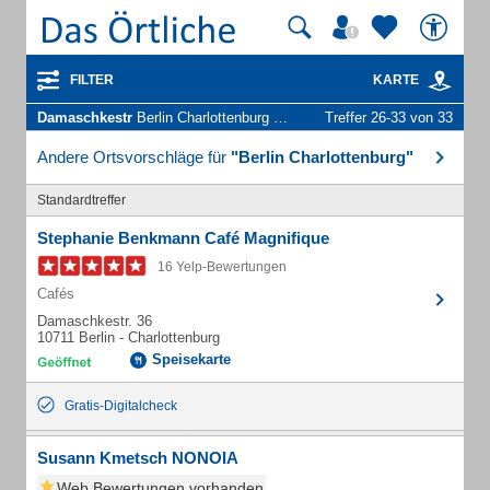
FILTER
KARTE
Damaschkestr
Berlin Charlottenburg - Unternehmen und Personen
Treffer 26-33 von 33
Andere Ortsvorschläge für
"Berlin Charlottenburg"
Standardtreffer
Stephanie Benkmann Café Magnifique
16 Yelp-Bewertungen
Cafés
Damaschkestr. 36
10711 Berlin - Charlottenburg
Speisekarte
Gratis-Digitalcheck
Susann Kmetsch NONOIA
Web Bewertungen vorhanden