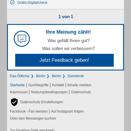
Gratis-Digitalcheck
1 von 1
Ihre Meinung zählt!
Was gefällt Ihnen gut?
Was sollen wir verbessern?
Jetzt Feedback geben!
Das Örtliche
Berlin
Berlin
Daimlerstr
|
|
|
Startseite
Suchbegriffe
Kontakt
Inhalte melden
|
|
Impressum
Nutzungsbedingungen
Datenschutz
Datenschutz-Einstellungen
|
Facebook - Fan werden
Auf Instagram folgen
Über den Messenger suchen
Zur Desktop-Seite wechseln