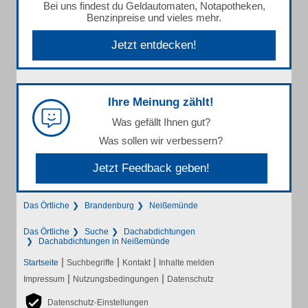
Bei uns findest du Geldautomaten, Notapotheken,
Benzinpreise und vieles mehr.
Jetzt entdecken!
Ihre Meinung zählt!
Was gefällt Ihnen gut?
Was sollen wir verbessern?
Jetzt Feedback geben!
Das Örtliche
Brandenburg
Neißemünde
Das Örtliche
Suche
Dachabdichtungen
Dachabdichtungen in Neißemünde
|
|
|
Startseite
Suchbegriffe
Kontakt
Inhalte melden
|
|
Impressum
Nutzungsbedingungen
Datenschutz
Datenschutz-Einstellungen