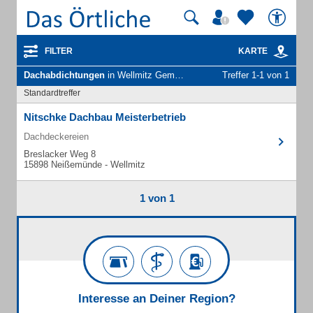
FILTER
KARTE
Dachabdichtungen
in Wellmitz Gem. Neißemünde
Treffer 1-1 von 1
Standardtreffer
Nitschke Dachbau Meisterbetrieb
Dachdeckereien
Breslacker Weg 8
15898 Neißemünde - Wellmitz
1 von 1
Interesse an Deiner Region?