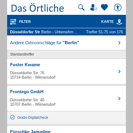
FILTER
KARTE
Düsseldorfer Str
Berlin - Unternehmen und Personen
Treffer 51-75 von 176
Andere Ortsvorschläge für
"Berlin"
Standardtreffer
Foster Kwame
Düsseldorfer Str. 76
10719 Berlin - Wilmersdorf
Frontego GmbH
Düsseldorfer Str. 40
10707 Berlin - Wilmersdorf
Gratis-Digitalcheck
Fürschke Jaqueline