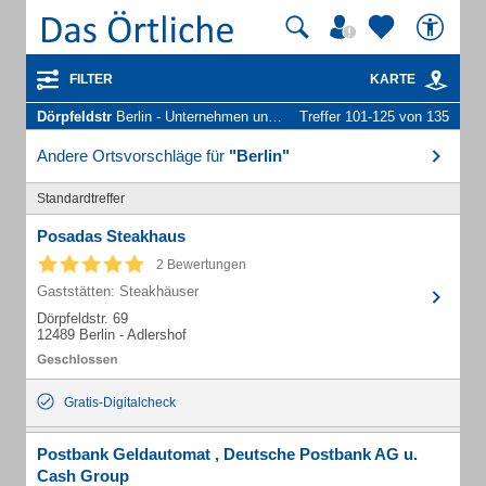
FILTER
KARTE
Dörpfeldstr
Berlin - Unternehmen und Personen
Treffer 101-125 von 135
Andere Ortsvorschläge für
"Berlin"
Standardtreffer
Posadas Steakhaus
2 Bewertungen
Gaststätten: Steakhäuser
Dörpfeldstr. 69
12489 Berlin - Adlershof
Gratis-Digitalcheck
Postbank Geldautomat , Deutsche Postbank AG u.
Cash Group