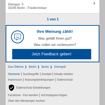
Döringstr. 5
10245 Berlin - Friedrichshain
1 von 1
Ihre Meinung zählt!
Was gefällt Ihnen gut?
Was sollen wir verbessern?
Jetzt Feedback geben!
Das Örtliche
Berlin
Berlin
Döringstr
|
|
|
Startseite
Suchbegriffe
Kontakt
Inhalte melden
|
|
Impressum
Nutzungsbedingungen
Datenschutz
Datenschutz-Einstellungen
|
Facebook - Fan werden
Auf Instagram folgen
Über den Messenger suchen