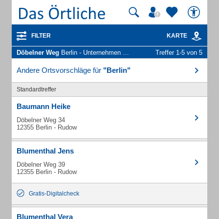
FILTER
KARTE
Döbelner Weg
Berlin - Unternehmen und Personen
Treffer 1-5 von 5
Andere Ortsvorschläge für
"Berlin"
Standardtreffer
Baumann Heike
Döbelner Weg 34
12355 Berlin - Rudow
Blumenthal Jens
Döbelner Weg 39
12355 Berlin - Rudow
Gratis-Digitalcheck
Blumenthal Vera