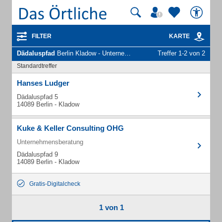
FILTER
KARTE
Dädaluspfad
Berlin Kladow - Unternehmen und Personen
Treffer 1-2 von 2
Standardtreffer
Hanses Ludger
Dädaluspfad 5
14089 Berlin - Kladow
Kuke & Keller Consulting OHG
Unternehmensberatung
Dädaluspfad 9
14089 Berlin - Kladow
Gratis-Digitalcheck
1 von 1