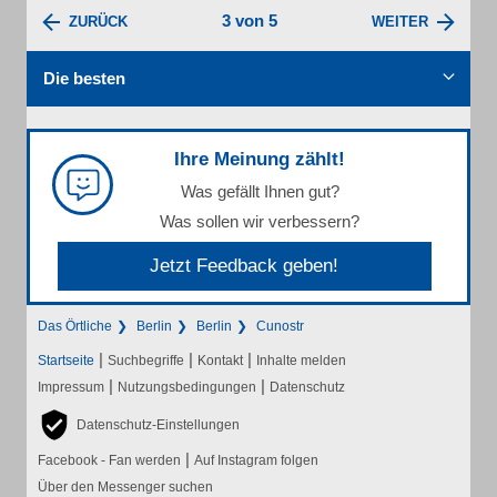
3 von 5
ZURÜCK
WEITER
Die besten
Ihre Meinung zählt!
Was gefällt Ihnen gut?
Was sollen wir verbessern?
Jetzt Feedback geben!
Das Örtliche
Berlin
Berlin
Cunostr
|
|
|
Startseite
Suchbegriffe
Kontakt
Inhalte melden
|
|
Impressum
Nutzungsbedingungen
Datenschutz
Datenschutz-Einstellungen
|
Facebook - Fan werden
Auf Instagram folgen
Über den Messenger suchen