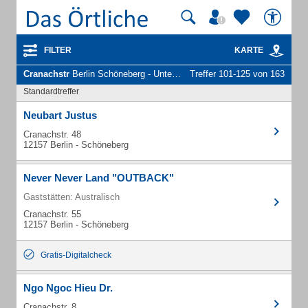
FILTER
KARTE
Cranachstr
Berlin Schöneberg - Unternehmen und Personen
Treffer 101-125 von 163
Standardtreffer
Neubart Justus
Cranachstr. 48
12157 Berlin - Schöneberg
Never Never Land "OUTBACK"
Gaststätten: Australisch
Cranachstr. 55
12157 Berlin - Schöneberg
Gratis-Digitalcheck
Ngo Ngoc Hieu Dr.
Cranachstr. 8