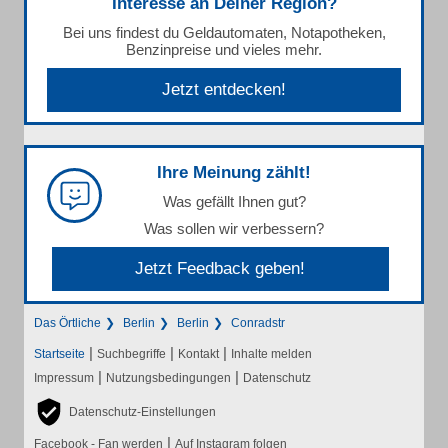
Interesse an Deiner Region?
Bei uns findest du Geldautomaten, Notapotheken,
Benzinpreise und vieles mehr.
Jetzt entdecken!
Ihre Meinung zählt!
Was gefällt Ihnen gut?
Was sollen wir verbessern?
Jetzt Feedback geben!
Das Örtliche
Berlin
Berlin
Conradstr
|
|
|
Startseite
Suchbegriffe
Kontakt
Inhalte melden
|
|
Impressum
Nutzungsbedingungen
Datenschutz
Datenschutz-Einstellungen
|
Facebook - Fan werden
Auf Instagram folgen