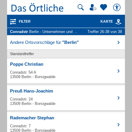
FILTER
KARTE
Conradstr
Berlin - Unternehmen und Personen
Treffer 26-38 von 38
Andere Ortsvorschläge für
"Berlin"
Standardtreffer
Poppe Christian
Conradstr. 54 A
13509 Berlin - Borsigwalde
Preuß Hans-Joachim
Conradstr. 24
13509 Berlin - Borsigwalde
Rademacher Stephan
Conradstr. 7
13509 Berlin - Borsigwalde