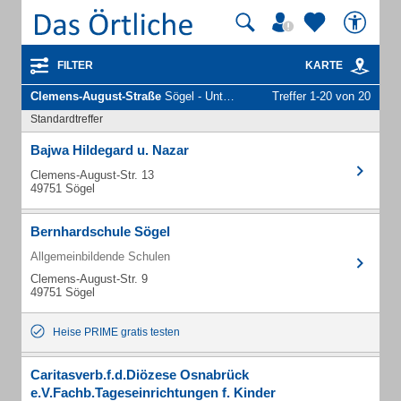
FILTER
KARTE
Clemens-August-Straße
Sögel - Unternehmen und Personen
Treffer 1-20 von 20
Standardtreffer
Bajwa Hildegard u. Nazar
Clemens-August-Str. 13
49751 Sögel
Bernhardschule Sögel
Allgemeinbildende Schulen
Clemens-August-Str. 9
49751 Sögel
Heise PRIME gratis testen
Caritasverb.f.d.Diözese Osnabrück
e.V.Fachb.Tageseinrichtungen f. Kinder