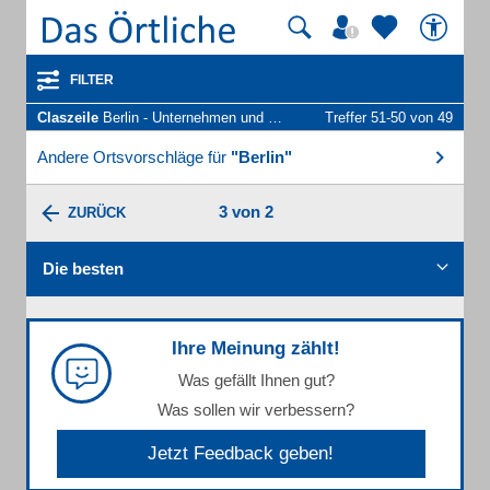
FILTER
Claszeile
Berlin - Unternehmen und Personen
Treffer 51-50 von 49
Andere Ortsvorschläge für
"Berlin"
3 von 2
ZURÜCK
Die besten
Ihre Meinung zählt!
Was gefällt Ihnen gut?
Was sollen wir verbessern?
Jetzt Feedback geben!