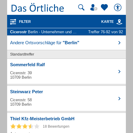
FILTER
KARTE
Cicerostr
Berlin - Unternehmen und Personen
Treffer 76-92 von 92
Andere Ortsvorschläge für
"Berlin"
Standardtreffer
Sommerfeld Ralf
Cicerostr. 39
10709 Berlin
Steinwarz Peter
Cicerostr. 58
10709 Berlin
Thiel Kfz-Meisterbetrieb GmbH
18 Bewertungen