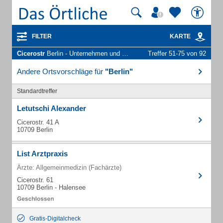
FILTER
KARTE
Cicerostr
Berlin - Unternehmen und Personen
Treffer 51-75 von 92
Andere Ortsvorschläge für
"Berlin"
Standardtreffer
Letutschi Alexander
Cicerostr. 41 A
10709 Berlin
List Arztpraxis
Ärzte: Allgemeinmedizin (Fachärzte)
Cicerostr. 61
10709 Berlin - Halensee
Gratis-Digitalcheck