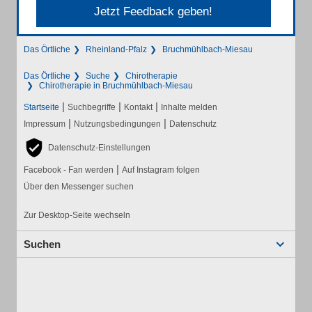
Jetzt Feedback geben!
Das Örtliche
Rheinland-Pfalz
Bruchmühlbach-Miesau
Das Örtliche
Suche
Chirotherapie
Chirotherapie in Bruchmühlbach-Miesau
|
|
|
Startseite
Suchbegriffe
Kontakt
Inhalte melden
|
|
Impressum
Nutzungsbedingungen
Datenschutz
Datenschutz-Einstellungen
|
Facebook - Fan werden
Auf Instagram folgen
Über den Messenger suchen
Zur Desktop-Seite wechseln
Suchen