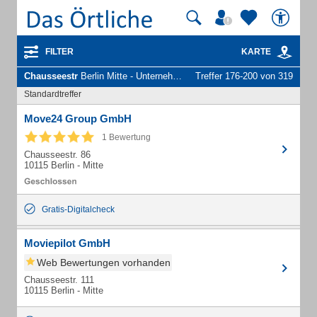
FILTER
KARTE
Chausseestr
Berlin Mitte - Unternehmen und Personen
Treffer 176-200 von 319
Standardtreffer
Move24 Group GmbH
1 Bewertung
Chausseestr. 86
10115 Berlin - Mitte
Gratis-Digitalcheck
Moviepilot GmbH
Web Bewertungen vorhanden
Chausseestr. 111
10115 Berlin - Mitte