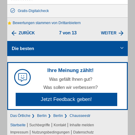
Gratis-Digitalcheck
Bewertungen stammen von Drittanbietern
7 von 13
ZURÜCK
WEITER
Die besten
Ihre Meinung zählt!
Was gefällt Ihnen gut?
Was sollen wir verbessern?
Jetzt Feedback geben!
Das Örtliche
Berlin
Berlin
Chausseestr
|
|
|
Startseite
Suchbegriffe
Kontakt
Inhalte melden
|
|
Impressum
Nutzungsbedingungen
Datenschutz