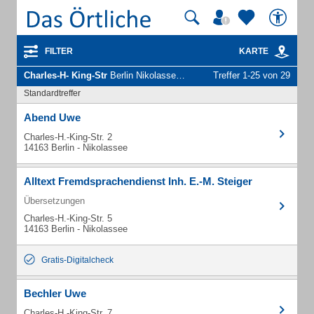
FILTER
KARTE
Charles-H- King-Str
Berlin Nikolassee - Unternehmen und Personen
Treffer 1-25 von 29
Standardtreffer
Abend Uwe
Charles-H.-King-Str. 2
14163 Berlin - Nikolassee
Alltext Fremdsprachendienst Inh. E.-M. Steiger
Übersetzungen
Charles-H.-King-Str. 5
14163 Berlin - Nikolassee
Gratis-Digitalcheck
Bechler Uwe
Charles-H.-King-Str. 7