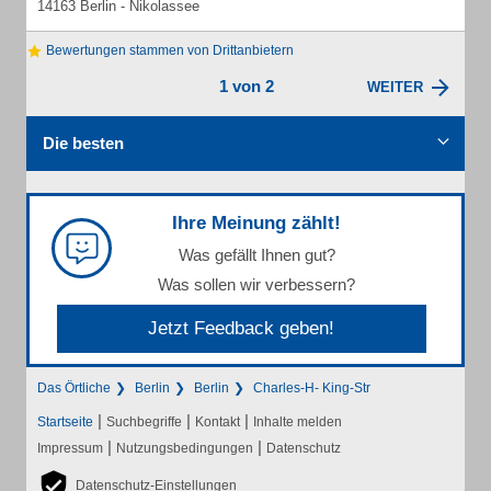
14163 Berlin - Nikolassee
Bewertungen stammen von Drittanbietern
1 von 2
WEITER
Die besten
Ihre Meinung zählt!
Was gefällt Ihnen gut?
Was sollen wir verbessern?
Jetzt Feedback geben!
Das Örtliche
Berlin
Berlin
Charles-H- King-Str
|
|
|
Startseite
Suchbegriffe
Kontakt
Inhalte melden
|
|
Impressum
Nutzungsbedingungen
Datenschutz
Datenschutz-Einstellungen