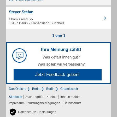
Steyer Stefan
Chamissostr. 27
13127 Berlin - Französisch Buchholz
1 von 1
Ihre Meinung zählt!
Was gefällt Ihnen gut?
Was sollen wir verbessern?
Jetzt Feedback geben!
Das Örtliche
Berlin
Berlin
Chamissostr
|
|
|
Startseite
Suchbegriffe
Kontakt
Inhalte melden
|
|
Impressum
Nutzungsbedingungen
Datenschutz
Datenschutz-Einstellungen