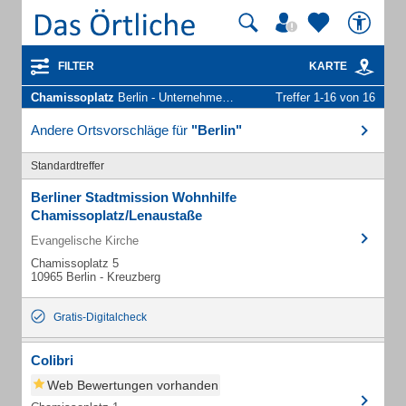
FILTER
KARTE
Chamissoplatz
Berlin - Unternehmen und Personen
Treffer 1-16 von 16
Andere Ortsvorschläge für
"Berlin"
Standardtreffer
Berliner Stadtmission Wohnhilfe
Chamissoplatz/Lenaustaße
Evangelische Kirche
Chamissoplatz 5
10965 Berlin - Kreuzberg
Gratis-Digitalcheck
Colibri
Web Bewertungen vorhanden