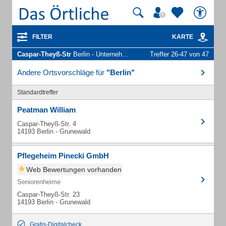
FILTER
KARTE
Caspar-Theyß-Str
Berlin - Unternehmen und Personen
Treffer 26-47 von 47
Andere Ortsvorschläge für
"Berlin"
Standardtreffer
Peatman William
Caspar-Theyß-Str. 4
14193 Berlin - Grunewald
Pflegeheim Pinecki GmbH
Web Bewertungen vorhanden
Seniorenheime
Caspar-Theyß-Str. 23
14193 Berlin - Grunewald
Gratis-Digitalcheck