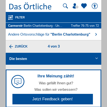
FILTER
Carmerstr
Berlin Charlottenburg - Unternehmen und Personen
Treffer 76-75 von 72
Andere Ortsvorschläge für
"Berlin Charlottenburg"
4 von 3
ZURÜCK
Die besten
Ihre Meinung zählt!
Was gefällt Ihnen gut?
Was sollen wir verbessern?
Jetzt Feedback geben!