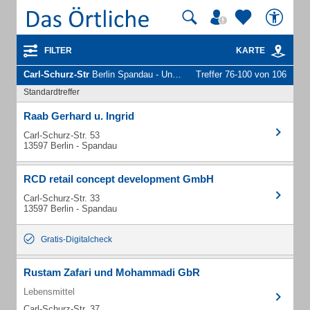
FILTER
KARTE
Carl-Schurz-Str
Berlin Spandau - Unternehmen und Personen
Treffer 76-100 von 106
Standardtreffer
Raab Gerhard u. Ingrid
Carl-Schurz-Str. 53
13597 Berlin - Spandau
RCD retail concept development GmbH
Carl-Schurz-Str. 33
13597 Berlin - Spandau
Gratis-Digitalcheck
Rustam Zafari und Mohammadi GbR
Lebensmittel
Carl-Schurz-Str. 37