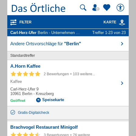
FILTER
KARTE
Carl-Herz-Ufer
Berlin - Unternehmen und Personen
Treffer 1-23 von 23
Andere Ortsvorschläge für
"Berlin"
Standardtreffer
A.Horn Kaffee
2 Bewertungen + 103 weitere...
Kaffee
Carl-Herz-Ufer 9
10961 Berlin - Kreuzberg
Speisekarte
Gratis-Digitalcheck
Brachvogel Restaurant Minigolf
3 Bewertungen + 76 weitere...