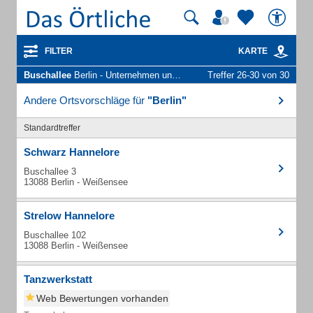
FILTER
KARTE
Buschallee
Berlin - Unternehmen und Personen
Treffer 26-30 von 30
Andere Ortsvorschläge für
"Berlin"
Standardtreffer
Schwarz Hannelore
Buschallee 3
13088 Berlin - Weißensee
Strelow Hannelore
Buschallee 102
13088 Berlin - Weißensee
Tanzwerkstatt
Web Bewertungen vorhanden