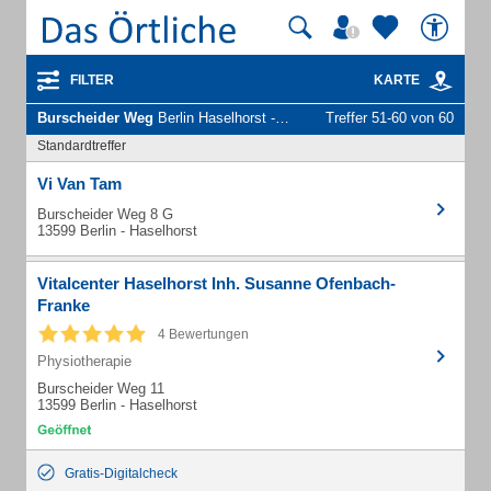
FILTER
KARTE
Burscheider Weg
Berlin Haselhorst - Unternehmen und Personen
Treffer 51-60 von 60
Standardtreffer
Vi Van Tam
Burscheider Weg 8 G
13599 Berlin - Haselhorst
Vitalcenter Haselhorst Inh. Susanne Ofenbach-
Franke
4 Bewertungen
Physiotherapie
Burscheider Weg 11
13599 Berlin - Haselhorst
Gratis-Digitalcheck