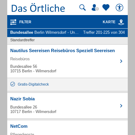
FILTER
KARTE
Bundesallee
Berlin Wilmersdorf - Unternehmen und Personen
Treffer 201-225 von 304
Standardtreffer
Nautilus Seereisen Reisebüros Speziell Seereisen
Reisebüros
Bundesallee 56
10715 Berlin - Wilmersdorf
Gratis-Digitalcheck
Nazir Sobia
Bundesallee 26
10717 Berlin - Wilmersdorf
NetCom
Pflegedienste