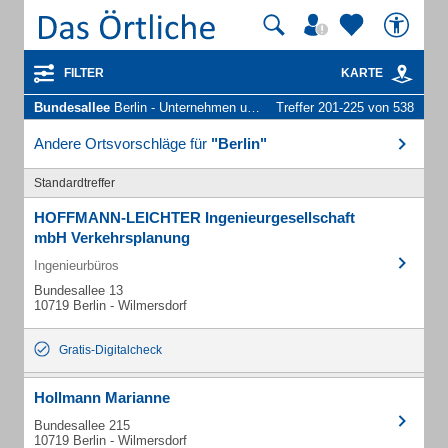
FILTER
KARTE
Bundesallee
Berlin - Unternehmen und Personen
Treffer 201-225 von 538
Andere Ortsvorschläge für
"Berlin"
Standardtreffer
HOFFMANN-LEICHTER Ingenieurgesellschaft
mbH Verkehrsplanung
Ingenieurbüros
Bundesallee 13
10719 Berlin - Wilmersdorf
Gratis-Digitalcheck
Hollmann Marianne
Bundesallee 215
10719 Berlin - Wilmersdorf