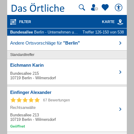
FILTER
KARTE
Bundesallee
Berlin - Unternehmen und Personen
Treffer 126-150 von 538
Andere Ortsvorschläge für
"Berlin"
Standardtreffer
Eichmann Karin
Bundesallee 215
10719 Berlin - Wilmersdorf
Einfinger Alexander
67 Bewertungen
Rechtsanwälte
Bundesallee 213
10719 Berlin - Wilmersdorf