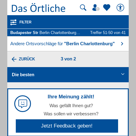
FILTER
Budapester Str
Berlin Charlottenburg - Unternehmen und Personen
Treffer 51-50 von 41
Andere Ortsvorschläge für
"Berlin Charlottenburg"
3 von 2
ZURÜCK
Die besten
Ihre Meinung zählt!
Was gefällt Ihnen gut?
Was sollen wir verbessern?
Jetzt Feedback geben!