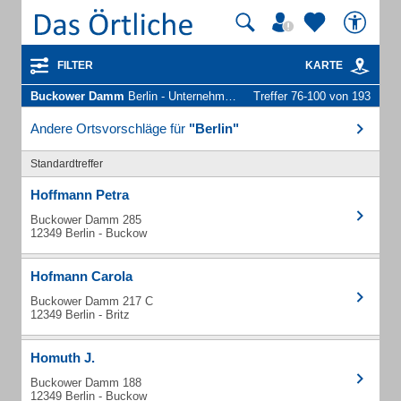
FILTER
KARTE
Buckower Damm
Berlin - Unternehmen und Personen
Treffer 76-100 von 193
Andere Ortsvorschläge für
"Berlin"
Standardtreffer
Hoffmann Petra
Buckower Damm 285
12349 Berlin - Buckow
Hofmann Carola
Buckower Damm 217 C
12349 Berlin - Britz
Homuth J.
Buckower Damm 188
12349 Berlin - Buckow