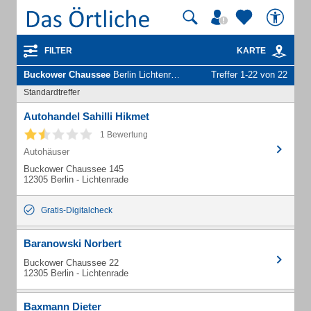
FILTER
KARTE
Buckower Chaussee
Berlin Lichtenrade - Unternehmen und Personen
Treffer 1-22 von 22
Standardtreffer
Autohandel Sahilli Hikmet
1 Bewertung
Autohäuser
Buckower Chaussee 145
12305 Berlin - Lichtenrade
Gratis-Digitalcheck
Baranowski Norbert
Buckower Chaussee 22
12305 Berlin - Lichtenrade
Baxmann Dieter