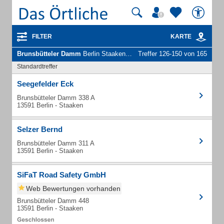
FILTER
KARTE
Brunsbütteler Damm
Berlin Staaken - Unternehmen und Personen
Treffer 126-150 von 165
Standardtreffer
Seegefelder Eck
Brunsbütteler Damm 338 A
13591 Berlin - Staaken
Selzer Bernd
Brunsbütteler Damm 311 A
13591 Berlin - Staaken
SiFaT Road Safety GmbH
Web Bewertungen vorhanden
Brunsbütteler Damm 448
13591 Berlin - Staaken