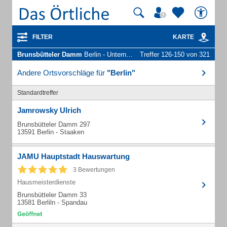
FILTER
KARTE
Brunsbütteler Damm
Berlin - Unternehmen und Personen
Treffer 126-150 von 321
Andere Ortsvorschläge für
"Berlin"
Standardtreffer
Jamrowsky Ulrich
Brunsbütteler Damm 297
13591 Berlin - Staaken
JAMU Hauptstadt Hauswartung
3 Bewertungen
Hausmeisterdienste
Brunsbütteler Damm 33
13581 Berliln - Spandau