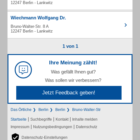
12247 Berlin - Lankwitz
Wiechmann Wolfgang Dr.
Bruno-Walter-Str. 8 A
12247 Berlin - Lankwitz
1 von 1
Ihre Meinung zählt!
Was gefällt Ihnen gut?
Was sollen wir verbessern?
Jetzt Feedback geben!
Das Örtliche
Berlin
Berlin
Bruno-Walter-Str
|
|
|
Startseite
Suchbegriffe
Kontakt
Inhalte melden
|
|
Impressum
Nutzungsbedingungen
Datenschutz
Datenschutz-Einstellungen