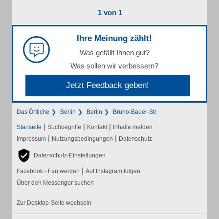
1 von 1
Ihre Meinung zählt!
Was gefällt Ihnen gut?
Was sollen wir verbessern?
Jetzt Feedback geben!
Das Örtliche
Berlin
Berlin
Bruno-Bauer-Str
|
|
|
Startseite
Suchbegriffe
Kontakt
Inhalte melden
|
|
Impressum
Nutzungsbedingungen
Datenschutz
Datenschutz-Einstellungen
|
Facebook - Fan werden
Auf Instagram folgen
Über den Messenger suchen
Zur Desktop-Seite wechseln