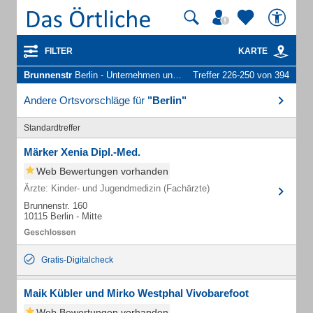
FILTER
KARTE
Brunnenstr
Berlin - Unternehmen und Personen
Treffer 226-250 von 394
Andere Ortsvorschläge für
"Berlin"
Standardtreffer
Märker Xenia Dipl.-Med.
Web Bewertungen vorhanden
Ärzte: Kinder- und Jugendmedizin (Fachärzte)
Brunnenstr. 160
10115 Berlin - Mitte
Gratis-Digitalcheck
Maik Kübler und Mirko Westphal Vivobarefoot
Web Bewertungen vorhanden