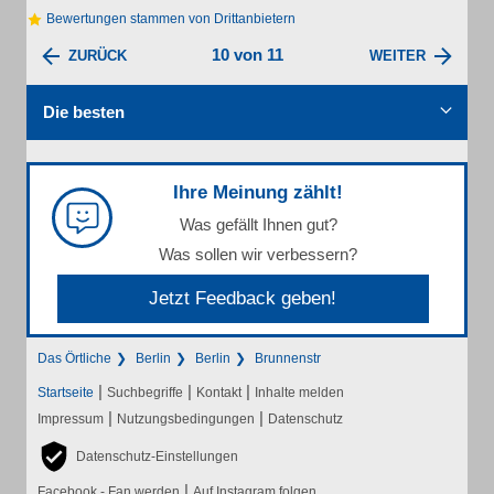
Bewertungen stammen von Drittanbietern
10 von 11
ZURÜCK
WEITER
Die besten
Ihre Meinung zählt!
Was gefällt Ihnen gut?
Was sollen wir verbessern?
Jetzt Feedback geben!
Das Örtliche
Berlin
Berlin
Brunnenstr
|
|
|
Startseite
Suchbegriffe
Kontakt
Inhalte melden
|
|
Impressum
Nutzungsbedingungen
Datenschutz
Datenschutz-Einstellungen
|
Facebook - Fan werden
Auf Instagram folgen