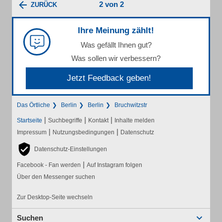
2 von 2
ZURÜCK
Ihre Meinung zählt!
Was gefällt Ihnen gut?
Was sollen wir verbessern?
Jetzt Feedback geben!
Das Örtliche
Berlin
Berlin
Bruchwitzstr
|
|
|
Startseite
Suchbegriffe
Kontakt
Inhalte melden
|
|
Impressum
Nutzungsbedingungen
Datenschutz
Datenschutz-Einstellungen
|
Facebook - Fan werden
Auf Instagram folgen
Über den Messenger suchen
Zur Desktop-Seite wechseln
Suchen